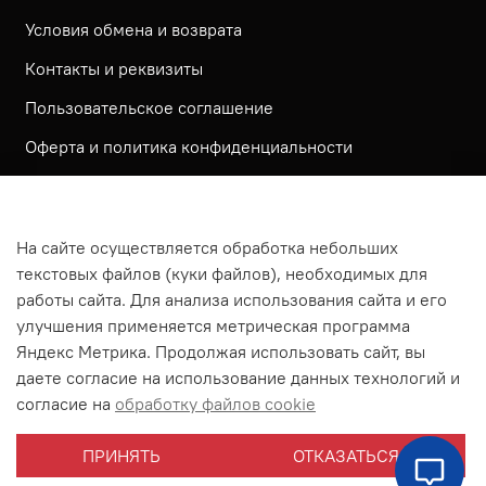
Условия обмена и возврата
Контакты и реквизиты
Пользовательское соглашение
Оферта и политика конфиденциальности
Обратная связь
Политика использования КУКИ файлов
На сайте осуществляется обработка небольших
Согласие посетителя сайта на обработку
текстовых файлов (куки файлов), необходимых для
персональных данных
работы сайта. Для анализа использования сайта и его
улучшения применяется метрическая программа
На сайте используется метрическая система ЯНДЕКС
Яндекс Метрика. Продолжая использовать сайт, вы
МЕТРИКА
даете согласие на использование данных технологий и
На сайте применяются рекомендательные технологии
согласие на
обработку файлов cookie
Согласие на получение рассылки рекламно-
ПРИНЯТЬ
ОТКАЗАТЬСЯ
информационных материалов