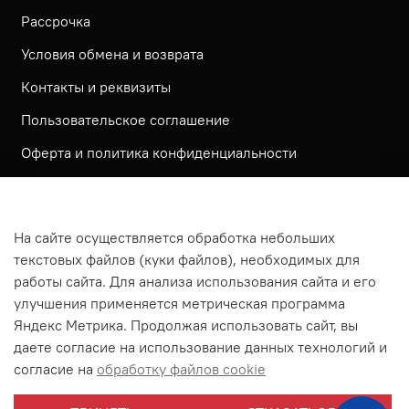
Рассрочка
Условия обмена и возврата
Контакты и реквизиты
Пользовательское соглашение
Оферта и политика конфиденциальности
Обратная связь
Политика использования КУКИ файлов
На сайте осуществляется обработка небольших
Согласие посетителя сайта на обработку
текстовых файлов (куки файлов), необходимых для
персональных данных
работы сайта. Для анализа использования сайта и его
улучшения применяется метрическая программа
На сайте используется метрическая система ЯНДЕКС
Яндекс Метрика. Продолжая использовать сайт, вы
МЕТРИКА
даете согласие на использование данных технологий и
На сайте применяются рекомендательные технологии
согласие на
обработку файлов cookie
Согласие на получение рассылки рекламно-