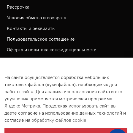
Рассрочка
Условия обмена и возврата
Контакты и реквизиты
Пользовательское соглашение
Оферта и политика конфиденциальности
Обратная связь
Политика использования КУКИ файлов
На сайте осуществляется обработка небольших
Согласие посетителя сайта на обработку
текстовых файлов (куки файлов), необходимых для
персональных данных
работы сайта. Для анализа использования сайта и его
улучшения применяется метрическая программа
На сайте используется метрическая система ЯНДЕКС
Яндекс Метрика. Продолжая использовать сайт, вы
МЕТРИКА
даете согласие на использование данных технологий и
На сайте применяются рекомендательные технологии
согласие на
обработку файлов cookie
Согласие на получение рассылки рекламно-