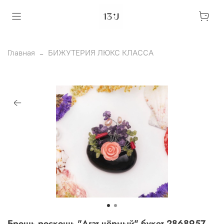
Главная
БИЖУТЕРИЯ ЛЮКС КЛАССА
Брошь роскошь "Агат чёрный" букет 2868957