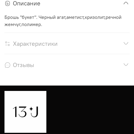
Описание
Брошь "букет". Ч
ерный агат,аметист,хризолит,речной
жемчуг,полимер.
Характеристики
Отзывы