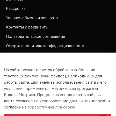
Рассрочка
Условия обмена и возврата
Контакты и реквизиты
Пользовательское соглашение
Оферта и политика конфиденциальности
Обратная связь
Политика использования КУКИ файлов
На сайте осуществляется обработка небольших
Согласие посетителя сайта на обработку
текстовых файлов (куки файлов), необходимых для
персональных данных
работы сайта. Для анализа использования сайта и его
улучшения применяется метрическая программа
На сайте используется метрическая система ЯНДЕКС
Яндекс Метрика. Продолжая использовать сайт, вы
МЕТРИКА
даете согласие на использование данных технологий и
На сайте применяются рекомендательные технологии
согласие на
обработку файлов cookie
Согласие на получение рассылки рекламно-