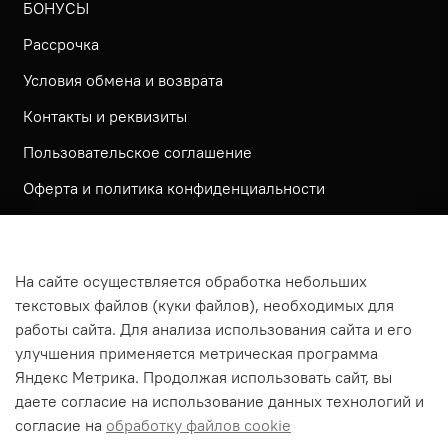
БОНУСЫ
Рассрочка
Условия обмена и возврата
Контакты и реквизиты
Пользовательское соглашение
Оферта и политика конфиденциальности
Обратная связь
Политика использования КУКИ файлов
На сайте осуществляется обработка небольших
Согласие посетителя сайта на обработку
текстовых файлов (куки файлов), необходимых для
персональных данных
работы сайта. Для анализа использования сайта и его
улучшения применяется метрическая программа
На сайте используется метрическая система ЯНДЕКС
Яндекс Метрика. Продолжая использовать сайт, вы
МЕТРИКА
даете согласие на использование данных технологий и
На сайте применяются рекомендательные технологии
согласие на
обработку файлов cookie