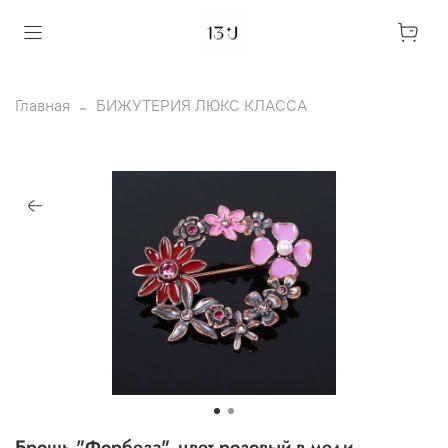
Главная
БИЖУТЕРИЯ ЛЮКС КЛАССА
Брошь "Форбеза", цвет розовый в меди