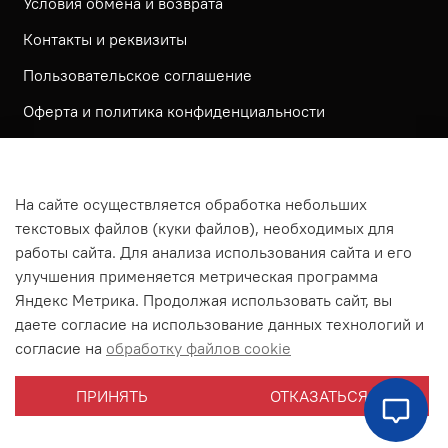
Условия обмена и возврата
Контакты и реквизиты
Пользовательское соглашение
Оферта и политика конфиденциальности
Обратная связь
Политика использования КУКИ файлов
На сайте осуществляется обработка небольших
Согласие посетителя сайта на обработку
текстовых файлов (куки файлов), необходимых для
персональных данных
работы сайта. Для анализа использования сайта и его
улучшения применяется метрическая программа
На сайте используется метрическая система ЯНДЕКС
Яндекс Метрика. Продолжая использовать сайт, вы
МЕТРИКА
даете согласие на использование данных технологий и
На сайте применяются рекомендательные технологии
согласие на
обработку файлов cookie
Согласие на получение рассылки рекламно-
ПРИНЯТЬ
ОТКАЗАТЬСЯ
информационных материалов