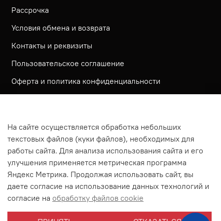
Рассрочка
Условия обмена и возврата
Контакты и реквизиты
Пользовательское соглашение
Оферта и политика конфиденциальности
Обратная связь
Политика использования КУКИ файлов
На сайте осуществляется обработка небольших
Согласие посетителя сайта на обработку
текстовых файлов (куки файлов), необходимых для
персональных данных
работы сайта. Для анализа использования сайта и его
улучшения применяется метрическая программа
На сайте используется метрическая система ЯНДЕКС
Яндекс Метрика. Продолжая использовать сайт, вы
МЕТРИКА
даете согласие на использование данных технологий и
На сайте применяются рекомендательные технологии
согласие на
обработку файлов cookie
Согласие на получение рассылки рекламно-