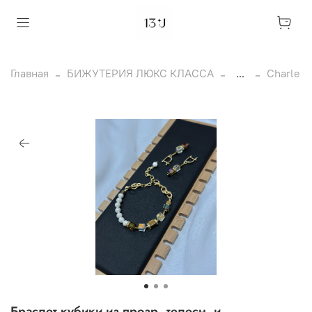
Главная
БИЖУТЕРИЯ ЛЮКС КЛАССА
...
Charle
Браслет кубики из прозр.,телесн. и