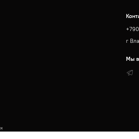
Конт
+790
г Вл
Мы в
ых
КА