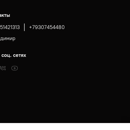
акты
51421313
+79307454480
адимир
 соц. сетях