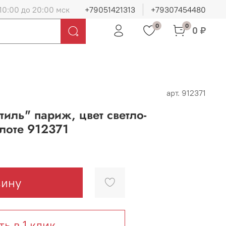
10:00 до 20:00 мск
+79051421313
+79307454480
0
0
0 ₽
арт.
912371
тиль" париж, цвет светло-
лоте 912371
зину
ть в 1 клик