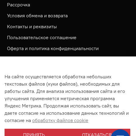
Рассрочка
Условия обмена и возврата
Контакты и реквизиты
Пользовательское соглашение
Оферта и политика конфиденциальности
Обратная связь
Политика использования КУКИ файлов
На сайте осуществляется обработка небольших
Согласие посетителя сайта на обработку
текстовых файлов (куки файлов), необходимых для
персональных данных
работы сайта. Для анализа использования сайта и его
улучшения применяется метрическая программа
На сайте используется метрическая система ЯНДЕКС
Яндекс Метрика. Продолжая использовать сайт, вы
МЕТРИКА
даете согласие на использование данных технологий и
На сайте применяются рекомендательные технологии
согласие на
обработку файлов cookie
Согласие на получение рассылки рекламно-
ПРИНЯТЬ
ОТКАЗАТЬСЯ
информационных материалов