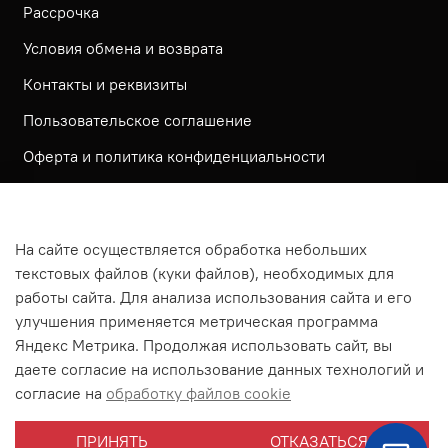
Рассрочка
Условия обмена и возврата
Контакты и реквизиты
Пользовательское соглашение
Оферта и политика конфиденциальности
Обратная связь
Политика использования КУКИ файлов
На сайте осуществляется обработка небольших
Согласие посетителя сайта на обработку
текстовых файлов (куки файлов), необходимых для
персональных данных
работы сайта. Для анализа использования сайта и его
улучшения применяется метрическая программа
На сайте используется метрическая система ЯНДЕКС
Яндекс Метрика. Продолжая использовать сайт, вы
МЕТРИКА
даете согласие на использование данных технологий и
На сайте применяются рекомендательные технологии
согласие на
обработку файлов cookie
Согласие на получение рассылки рекламно-
ПРИНЯТЬ
ОТКАЗАТЬСЯ
информационных материалов