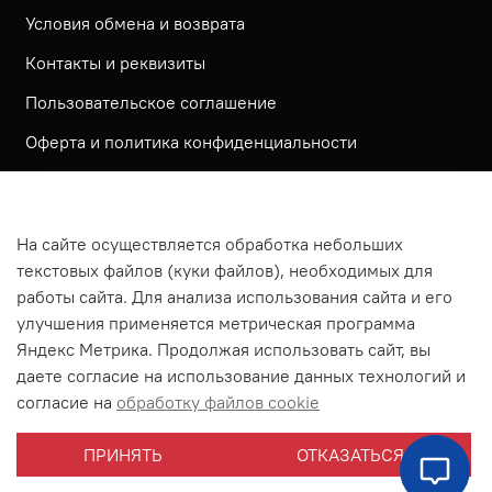
Условия обмена и возврата
Контакты и реквизиты
Пользовательское соглашение
Оферта и политика конфиденциальности
Обратная связь
Политика использования КУКИ файлов
На сайте осуществляется обработка небольших
Согласие посетителя сайта на обработку
текстовых файлов (куки файлов), необходимых для
персональных данных
работы сайта. Для анализа использования сайта и его
улучшения применяется метрическая программа
На сайте используется метрическая система ЯНДЕКС
Яндекс Метрика. Продолжая использовать сайт, вы
МЕТРИКА
даете согласие на использование данных технологий и
На сайте применяются рекомендательные технологии
согласие на
обработку файлов cookie
Согласие на получение рассылки рекламно-
ПРИНЯТЬ
ОТКАЗАТЬСЯ
информационных материалов